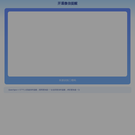
开通微信提醒
长按识别二维码
{{usertype=='2'?'个人投递实时提醒，招聘更快捷！':'企业回复实时提醒，求职更快捷！'}}