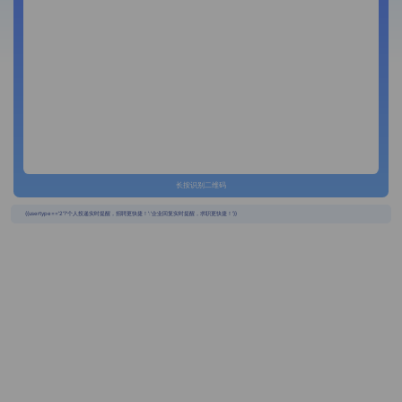
长按识别二维码
{{usertype=='2'?'个人投递实时提醒，招聘更快捷！':'企业回复实时提醒，求职更快捷！'}}