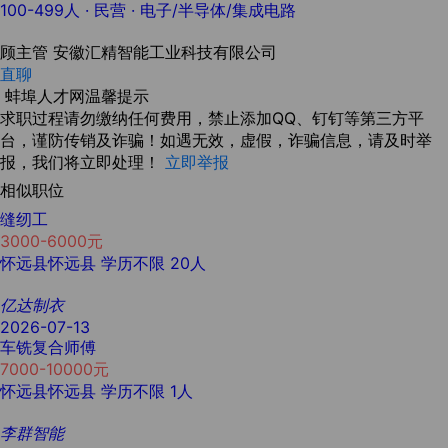
100-499人
· 民营 ·
电子/半导体/集成电路
顾主管
安徽汇精智能工业科技有限公司
直聊
蚌埠人才网温馨提示
求职过程请勿缴纳任何费用，禁止添加QQ、钉钉等第三方平
台，谨防传销及诈骗！如遇无效，虚假，诈骗信息，请及时举
报，我们将立即处理！
立即举报
相似职位
缝纫工
3000-6000元
怀远县怀远县
学历不限
20人
亿达制衣
2026-07-13
车铣复合师傅
7000-10000元
怀远县怀远县
学历不限
1人
李群智能