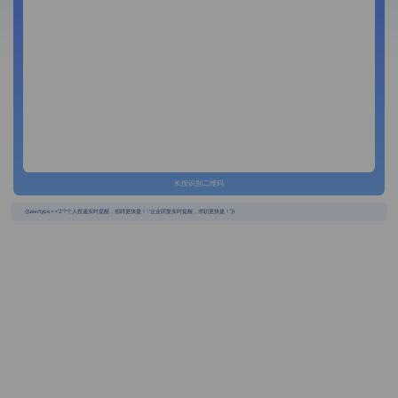
长按识别二维码
{{usertype=='2'?'个人投递实时提醒，招聘更快捷！':'企业回复实时提醒，求职更快捷！'}}