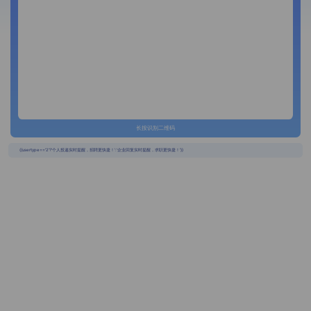
长按识别二维码
{{usertype=='2'?'个人投递实时提醒，招聘更快捷！':'企业回复实时提醒，求职更快捷！'}}