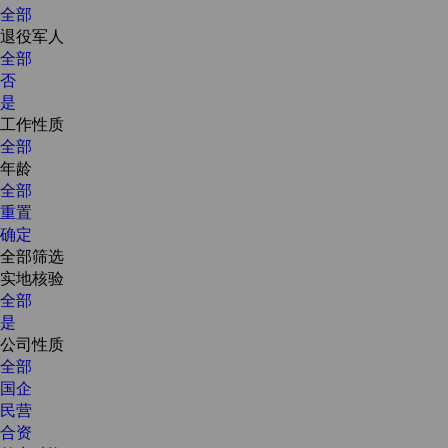
全部
退役军人
全部
否
是
工作性质
全部
年龄
全部
重置
确定
全部筛选
实地核验
全部
是
公司性质
全部
国企
民营
合资