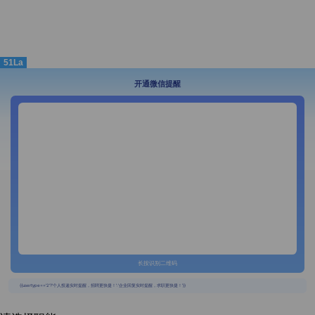
51La
开通微信提醒
长按识别二维码
{{usertype=='2'?'个人投递实时提醒，招聘更快捷！':'企业回复实时提醒，求职更快捷！'}}