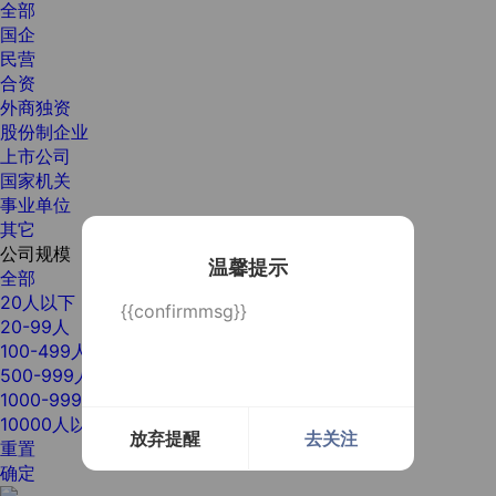
全部
国企
民营
合资
外商独资
股份制企业
上市公司
国家机关
事业单位
其它
公司规模
温馨提示
全部
20人以下
{{confirmmsg}}
20-99人
100-499人
500-999人
1000-9999人
10000人以上
放弃提醒
去关注
重置
确定