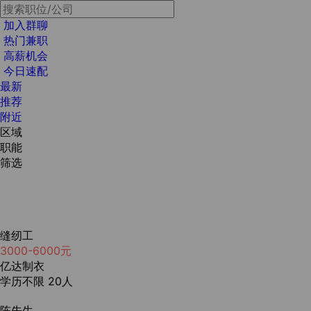
加入群聊
热门兼职
高薪机会
今日速配
最新
推荐
附近
区域
职能
筛选
缝纫工
3000-6000元
亿达制衣
学历不限
20人
陈先生