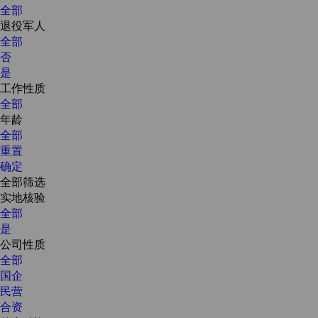
全部
退役军人
全部
否
是
工作性质
全部
年龄
全部
重置
确定
全部筛选
实地核验
全部
是
公司性质
全部
国企
民营
合资