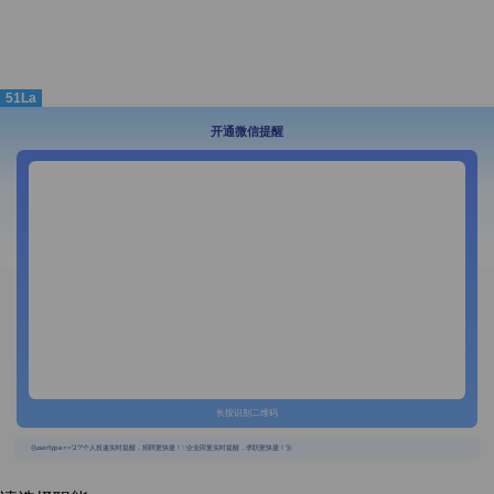
51La
开通微信提醒
长按识别二维码
{{usertype=='2'?'个人投递实时提醒，招聘更快捷！':'企业回复实时提醒，求职更快捷！'}}