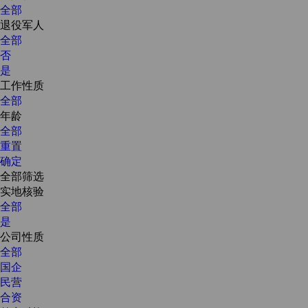
全部
退役军人
全部
否
是
工作性质
全部
年龄
全部
重置
确定
全部筛选
实地核验
全部
是
公司性质
全部
国企
民营
合资