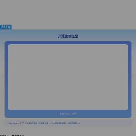
51La
开通微信提醒
长按识别二维码
{{usertype=='2'?'个人投递实时提醒，招聘更快捷！':'企业回复实时提醒，求职更快捷！'}}