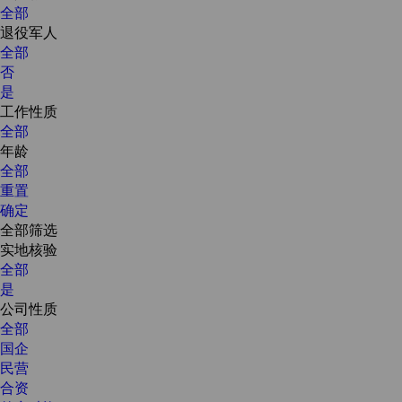
全部
退役军人
全部
否
是
工作性质
全部
年龄
全部
重置
确定
全部筛选
实地核验
全部
是
公司性质
全部
国企
民营
合资